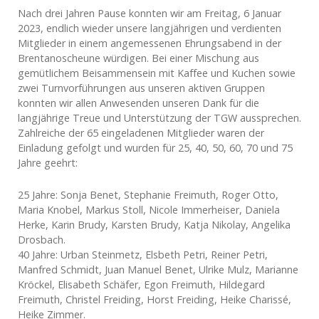
Nach drei Jahren Pause konnten wir am Freitag, 6 Januar
2023, endlich wieder unsere langjährigen und verdienten
Mitglieder in einem angemessenen Ehrungsabend in der
Brentanoscheune würdigen. Bei einer Mischung aus
gemütlichem Beisammensein mit Kaffee und Kuchen sowie
zwei Turnvorführungen aus unseren aktiven Gruppen
konnten wir allen Anwesenden unseren Dank für die
langjährige Treue und Unterstützung der TGW aussprechen.
Zahlreiche der 65 eingeladenen Mitglieder waren der
Einladung gefolgt und wurden für 25, 40, 50, 60, 70 und 75
Jahre geehrt:
25 Jahre: Sonja Benet, Stephanie Freimuth, Roger Otto,
Maria Knobel, Markus Stoll, Nicole Immerheiser, Daniela
Herke, Karin Brudy, Karsten Brudy, Katja Nikolay, Angelika
Drosbach.
40 Jahre: Urban Steinmetz, Elsbeth Petri, Reiner Petri,
Manfred Schmidt, Juan Manuel Benet, Ulrike Mulz, Marianne
Kröckel, Elisabeth Schäfer, Egon Freimuth, Hildegard
Freimuth, Christel Freiding, Horst Freiding, Heike Charissé,
Heike Zimmer.