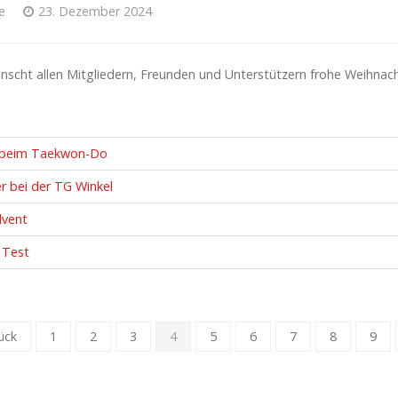
e
23. Dezember 2024
scht allen Mitgliedern, Freunden und Unterstützern frohe Weihnacht
g beim Taekwon-Do
r bei der TG Winkel
dvent
s Test
ück
1
2
3
4
5
6
7
8
9