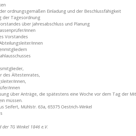
ken
 der ordnungsgemäßen Einladung und der Beschlussfähigkeit
 der Tagesordnung
Vorstandes über Jahresabschluss und Planung
Kassenprüfer/innen
es Vorstandes
Abteilungsleiter/innen
enmitgliedern
ahlausschusses
smitglieder,
r des Ältestenrates,
sleiter/innen,
üfer/innen
sung über Anträge, die spätestens eine Woche vor dem Tag der Mit
sein müssen.
aus Seifert, Mühlstr. 63a, 65375 Oestrich-Winkel
es
d der TG Winkel 1846 e.V
.