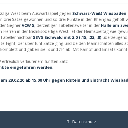
ksliga West beim Auswärtsspiel gegen
Schwarz-Weiß Wiesbaden
drei Sätze gewonnen und so drei Punkte in den Rheingau geholt we
 der Gegner
VCW 5
, derzeitiger Tabellenzweiter in der
Halle am zwe
en Herren in der Bezirksoberliga West lief der Heimspieltag wie gewü
st Tabellennachbar
SSVG Eichwald mit 3:0 (:15, :23, :8)
überzeugend 
e Fight, der über fünf Sätze ging und beiden Mannschaften alles a
er komplett und gaben sie :8 und :14 ab. Mit Kampf und Einsatz kon
erfreulich verlaufenem fünften Satz.
nkte eingefahren werden.
 am 29.02.20 ab 15.00 Uhr gegen Idstein und Eintracht Wiesbad
Datenschutz