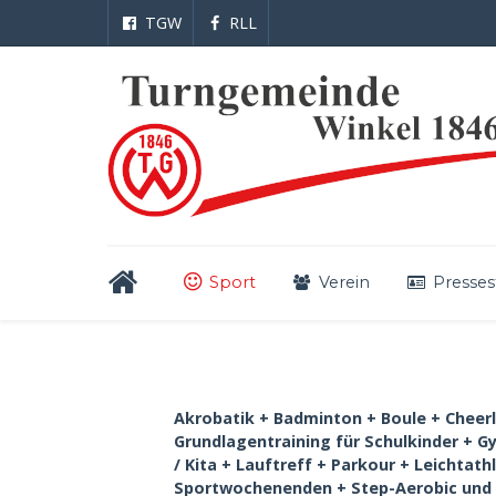
TGW
RLL
Sport
Verein
Presses
Akrobatik + Badminton + Boule + Cheerle
Grundlagentraining für Schulkinder + 
/ Kita + Lauftreff + Parkour + Leichtat
Sportwochenenden + Step-Aerobic und Fi