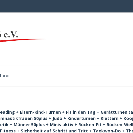
tand
ading + Eltern-Kind-Turnen + Fit in den Tag + Gerätturnen (a
Gymnastikfrauen 50plus + Judo + Kinderturnen + Klettern + K
hletik + Männer 50plus + Minis aktiv + Rücken-Fit + Rücken-We
tness + Sicherheit auf Schritt und Tritt + Taekwon-Do + Tha