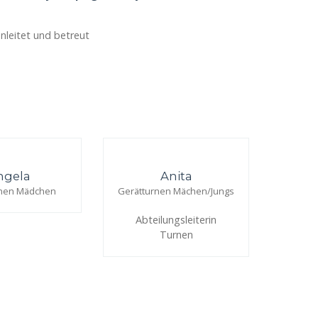
nleitet und betreut
ngela
Anita
rnen Mädchen
Gerätturnen Mächen/Jungs
Gerä
Abteilungsleiterin
Turnen