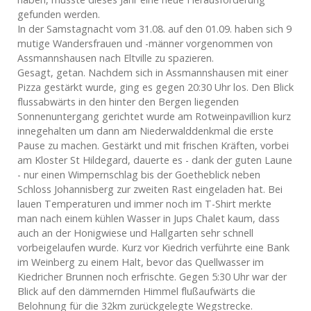
gefunden werden.
In der Samstagnacht vom 31.08. auf den 01.09. haben sich 9
mutige Wandersfrauen und -männer vorgenommen von
Assmannshausen nach Eltville zu spazieren.
Gesagt, getan. Nachdem sich in Assmannshausen mit einer
Pizza gestärkt wurde, ging es gegen 20:30 Uhr los. Den Blick
flussabwärts in den hinter den Bergen liegenden
Sonnenuntergang gerichtet wurde am Rotweinpavillion kurz
innegehalten um dann am Niederwalddenkmal die erste
Pause zu machen. Gestärkt und mit frischen Kräften, vorbei
am Kloster St Hildegard, dauerte es - dank der guten Laune
- nur einen Wimpernschlag bis der Goetheblick neben
Schloss Johannisberg zur zweiten Rast eingeladen hat. Bei
lauen Temperaturen und immer noch im T-Shirt merkte
man nach einem kühlen Wasser in Jups Chalet kaum, dass
auch an der Honigwiese und Hallgarten sehr schnell
vorbeigelaufen wurde. Kurz vor Kiedrich verführte eine Bank
im Weinberg zu einem Halt, bevor das Quellwasser im
Kiedricher Brunnen noch erfrischte. Gegen 5:30 Uhr war der
Blick auf den dämmernden Himmel flußaufwärts die
Belohnung für die 32km zurückgelegte Wegstrecke.