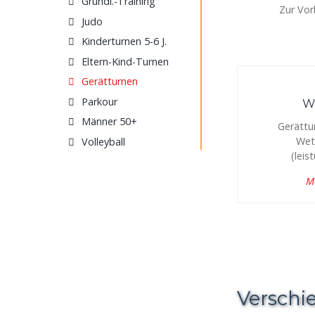
Grundl.-Training
Zur Vor
Judo
Kinderturnen 5-6 J.
Eltern-Kind-Turnen
Gerätturnen
Parkour
W
Männer 50+
Gerättu
Wet
Volleyball
(leis
Me
Verschi