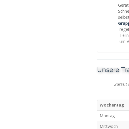
Gerät
Schne
selbs
Grup
-rege
-Teil
-um V
Unsere Tr
Zurzeit
Wochentag
Montag
Mittwoch