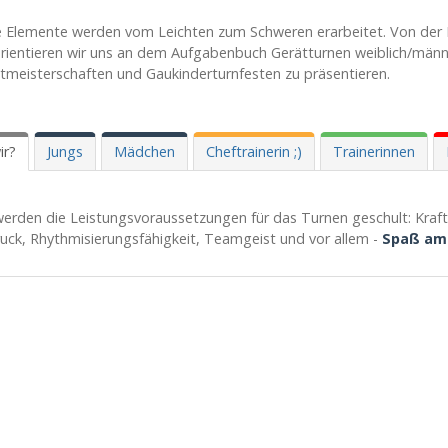
e Elemente werden vom Leichten zum Schweren erarbeitet. Von der R
rientieren wir uns an dem Aufgabenbuch Gerätturnen weiblich/männl
tmeisterschaften und Gaukinderturnfesten zu präsentieren.
ir?
Jungs
Mädchen
Cheftrainerin ;)
Trainerinnen
werden die Leistungsvoraussetzungen für das Turnen geschult: Kraft,
uck, Rhythmisierungsfähigkeit, Teamgeist und vor allem -
Spaß am 