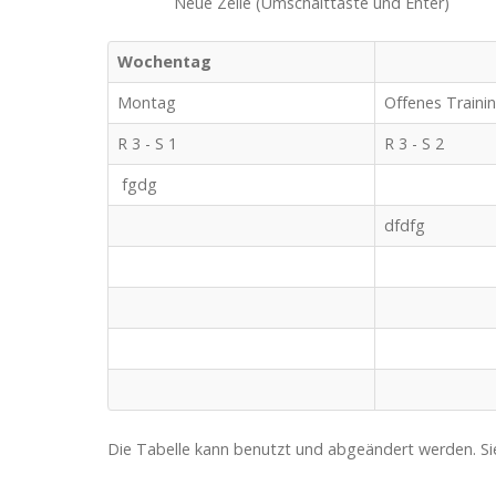
Neue Zeile (Umschalttaste und Enter)
Wochentag
Montag
Offenes Traini
R 3 - S 1
R 3 - S 2
fgdg
dfdfg
Die Tabelle kann benutzt und abgeändert werden. Sie