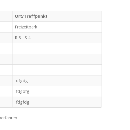
Ort/Treffpunkt
Freizeitpark
R 3 - S 4
dfgdg
fdgdfg
fdgfdg
rfahren...