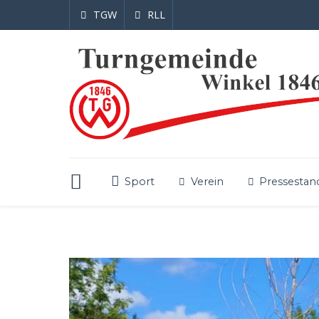
TGW
RLL
Sport
Verein
Pressestan