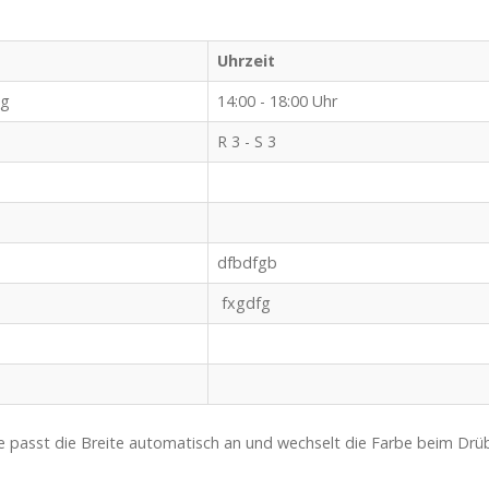
Uhrzeit
ng
14:00 - 18:00 Uhr
R 3 - S 3
dfbdfgb
fxgdfg
 passt die Breite automatisch an und wechselt die Farbe beim Drübe